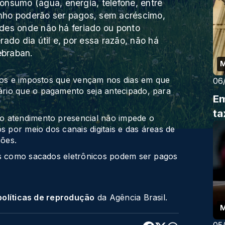
onsumo (água, energia, telefone, entre
nho poderão ser pagos, sem acréscimo,
dades onde não há feriado ou ponto
ado dia útil e, por essa razão, não há
ebraban.
utos e impostos que vençam nos dias em que
06
rio que o pagamento seja antecipado, para
Em
ta
o atendimento presencial não impede o
s por meio dos canais digitais e das áreas de
ções.
os como sacados eletrônicos podem ser pagos
políticas de reprodução
da Agência Brasil.
05