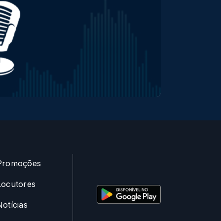
Promoções
Locutores
Notícias