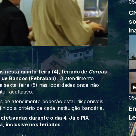
06
CN
so
in
 nesta quinta-feira (4), feriado de
Corpus
a de Bancos (Febraban).
O atendimento
a sexta-feira (5) nas localidades onde não
to facultativo.
06
 de atendimento poderão estar disponíveis
En
nido a critério de cada instituição bancária.
Le
fetivadas durante o dia 4. Já o PIX
, inclusive nos feriados.